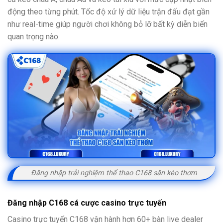
động theo từng phút. Tốc độ xử lý dữ liệu trận đấu đạt gần
như real-time giúp người chơi không bỏ lỡ bất kỳ diễn biến
quan trọng nào.
Đăng nhập trải nghiệm thể thao C168 săn kèo thơm
Đăng nhập C168 cá cược casino trực tuyến
Casino trực tuyến C168 vận hành hơn 60+ bàn live dealer