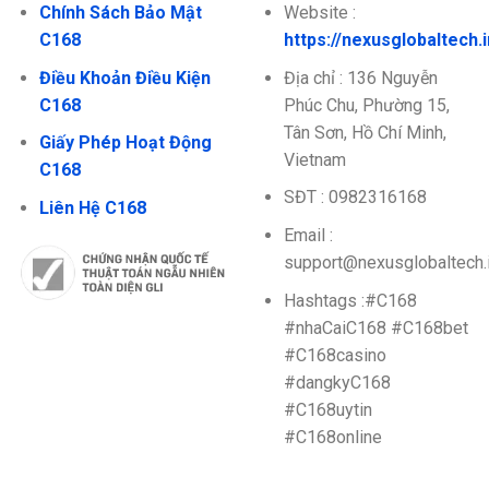
Chính Sách Bảo Mật
Website :
C168
https://nexusglobaltech.i
Điều Khoản Điều Kiện
Địa chỉ : 136 Nguyễn
C168
Phúc Chu, Phường 15,
Tân Sơn, Hồ Chí Minh,
Giấy Phép Hoạt Động
Vietnam
C168
SĐT : 0982316168
Liên Hệ C168
Email :
support@nexusglobaltech.
Hashtags :#C168
#nhaCaiC168 #C168bet
#C168casino
#dangkyC168
#C168uytin
#C168online