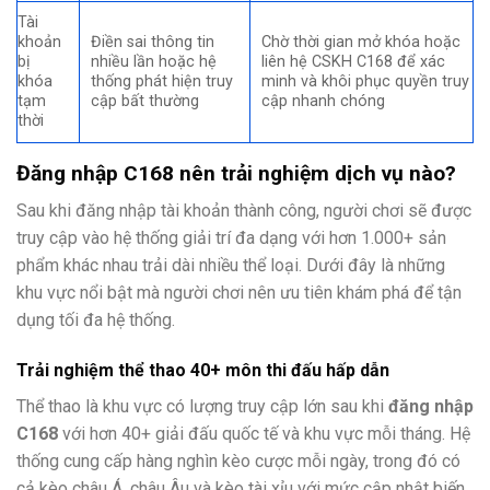
Tài
khoản
Điền sai thông tin
Chờ thời gian mở khóa hoặc
bị
nhiều lần hoặc hệ
liên hệ CSKH C168 để xác
khóa
thống phát hiện truy
minh và khôi phục quyền truy
tạm
cập bất thường
cập nhanh chóng
thời
Đăng nhập C168 nên trải nghiệm dịch vụ nào?
Sau khi đăng nhập tài khoản thành công, người chơi sẽ được
truy cập vào hệ thống giải trí đa dạng với hơn 1.000+ sản
phẩm khác nhau trải dài nhiều thể loại. Dưới đây là những
khu vực nổi bật mà người chơi nên ưu tiên khám phá để tận
dụng tối đa hệ thống.
Trải nghiệm thể thao 40+ môn thi đấu hấp dẫn
Thể thao là khu vực có lượng truy cập lớn sau khi
đăng nhập
C168
với hơn 40+ giải đấu quốc tế và khu vực mỗi tháng. Hệ
thống cung cấp hàng nghìn kèo cược mỗi ngày, trong đó có
cả kèo châu Á, châu Âu và kèo tài xỉu với mức cập nhật biến