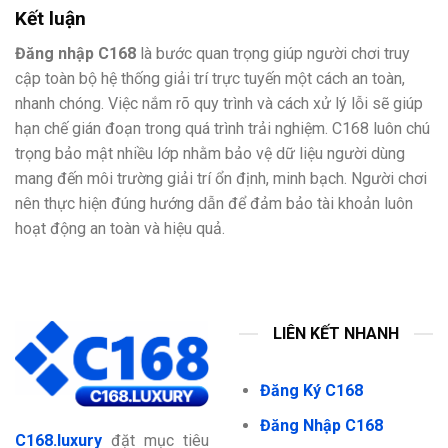
Kết luận
Đăng nhập C168
là bước quan trọng giúp người chơi truy
cập toàn bộ hệ thống giải trí trực tuyến một cách an toàn,
nhanh chóng. Việc nắm rõ quy trình và cách xử lý lỗi sẽ giúp
hạn chế gián đoạn trong quá trình trải nghiệm. C168 luôn chú
trọng bảo mật nhiều lớp nhằm bảo vệ dữ liệu người dùng
mang đến môi trường giải trí ổn định, minh bạch. Người chơi
nên thực hiện đúng hướng dẫn để đảm bảo tài khoản luôn
hoạt động an toàn và hiệu quả.
LIÊN KẾT NHANH
Đăng Ký C168
Đăng Nhập C168
C168.luxury
đặt mục tiêu