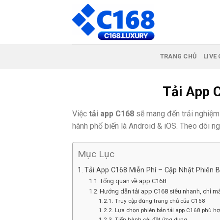
Skip
to
content
TRANG CHỦ
LIVE
Tải App 
Việc
tải app C168
sẽ mang đến trải nghiệm gi
hành phổ biến là Android & iOS. Theo dõi 
Mục Lục
Tải App C168 Miễn Phí – Cập Nhật Phiên 
Tổng quan về app C168
Hướng dẫn tải app C168 siêu nhanh, chỉ mấ
Truy cập đúng trang chủ của C168
Lựa chọn phiên bản tải app C168 phù hợp 
Tiến hành cài đặt ứng dụng