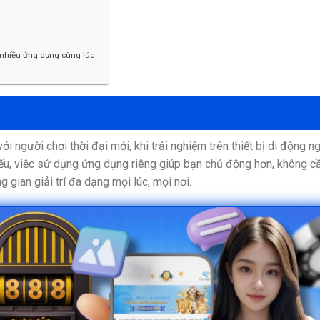
 nhiều ứng dụng cùng lúc
ới người chơi thời đại mới, khi trải nghiệm trên thiết bị di động 
ếu, việc sử dụng ứng dụng riêng giúp bạn chủ động hơn, không cần
g gian giải trí đa dạng mọi lúc, mọi nơi.