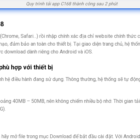
Quy trình tải app C168 thành công sau 2 phút
68
i (Chrome, Safari…) rồi nhập chính xác địa chỉ website chính thức
mạo, đảm bảo an toàn cho thiết bị. Tại giao diện trang chủ, hệ thốn
vực download dành riêng cho Android và iOS.
hù hợp với thiết bị
ịnh hệ điều hành đang sử dụng. Thông thường, hệ thống sẽ tự động
hoảng 40MB – 50MB, nên không chiếm nhiều bộ nhớ. Thời gian tải x
G).
n hãy mở file trong mục Download để bắt đầu cài đặt. Với Android