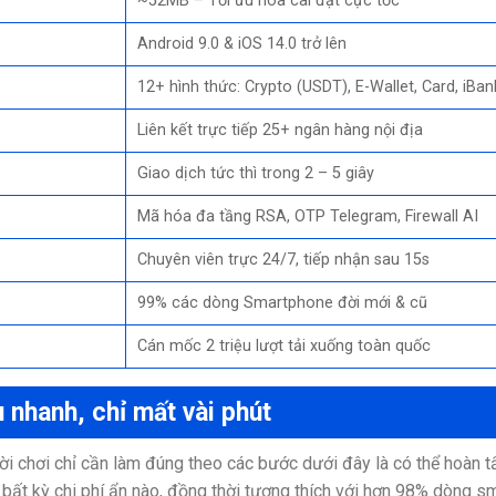
~52MB – Tối ưu hóa cài đặt cực tốc
Android 9.0 & iOS 14.0 trở lên
12+ hình thức: Crypto (USDT), E-Wallet, Card, iBa
Liên kết trực tiếp 25+ ngân hàng nội địa
Giao dịch tức thì trong 2 – 5 giây
Mã hóa đa tầng RSA, OTP Telegram, Firewall AI
Chuyên viên trực 24/7, tiếp nhận sau 15s
99% các dòng Smartphone đời mới & cũ
Cán mốc 2 triệu lượt tải xuống toàn quốc
 nhanh, chỉ mất vài phút
ời chơi chỉ cần làm đúng theo các bước dưới đây là có thể hoàn t
 bất kỳ chi phí ẩn nào, đồng thời tương thích với hơn 98% dòng s