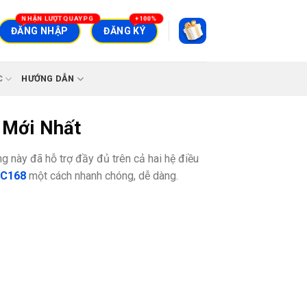
ĐĂNG NHẬP
ĐĂNG KÝ
C
HƯỚNG DẪN
 Mới Nhất
ảng này đã hỗ trợ đầy đủ trên cả hai hệ điều
C168
một cách nhanh chóng, dễ dàng.