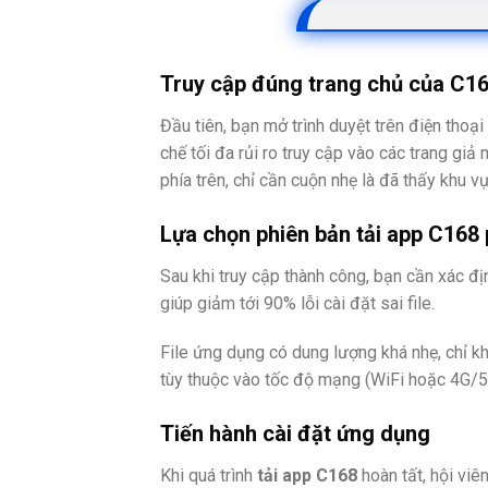
Truy cập đúng trang chủ của C1
Đầu tiên, bạn mở trình duyệt trên điện thoạ
chế tối đa rủi ro truy cập vào các trang giả 
phía trên, chỉ cần cuộn nhẹ là đã thấy khu 
Lựa chọn phiên bản tải app C168 p
Sau khi truy cập thành công, bạn cần xác đ
giúp giảm tới 90% lỗi cài đặt sai file.
File ứng dụng có dung lượng khá nhẹ, chỉ k
tùy thuộc vào tốc độ mạng (WiFi hoặc 4G/5
Tiến hành cài đặt ứng dụng
Khi quá trình
tải app C168
hoàn tất, hội viê