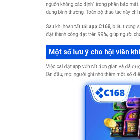
nguồn không xác định” trong phần bảo mật. Đ
dụng bình thường. Toàn bộ thao tác này chỉ
Sau khi hoàn tất
tải app C168
, biểu tượng s
đặt thành công đạt trên 99%, giúp người ch
Một số lưu ý cho hội viên kh
Việc cài đặt app vốn rất đơn giản và đã đượ
lần đầu, mọi người ghi nhớ thêm một số đi