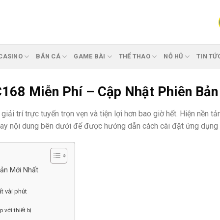
 CASINO
BẮN CÁ
GAME BÀI
THỂ THAO
NỖ HŨ
TIN TỨ
C168 Miễn Phí – Cập Nhật Phiên Bản
ải trí trực tuyến trọn vẹn và tiện lợi hơn bao giờ hết. Hiện nền t
ngay nội dung bên dưới để được hướng dẫn cách cài đặt ứng dụng
Bản Mới Nhất
t vài phút
với thiết bị