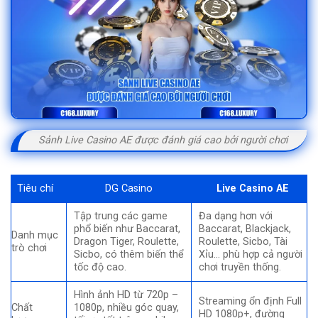
Sảnh Live Casino AE được đánh giá cao bởi người chơi
Tiêu chí
DG Casino
Live Casino AE
Tập trung các game
Đa dạng hơn với
phổ biến như Baccarat,
Baccarat, Blackjack,
Danh mục
Dragon Tiger, Roulette,
Roulette, Sicbo, Tài
trò chơi
Sicbo, có thêm biến thể
Xỉu… phù hợp cả người
tốc độ cao.
chơi truyền thống.
Hình ảnh HD từ 720p –
Streaming ổn định Full
Chất
1080p, nhiều góc quay,
HD 1080p+, đường