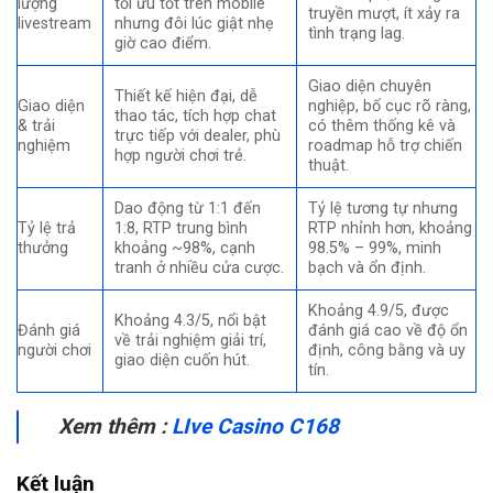
lượng
tối ưu tốt trên mobile
truyền mượt, ít xảy ra
livestream
nhưng đôi lúc giật nhẹ
tình trạng lag.
giờ cao điểm.
Giao diện chuyên
Thiết kế hiện đại, dễ
Giao diện
nghiệp, bố cục rõ ràng,
thao tác, tích hợp chat
& trải
có thêm thống kê và
trực tiếp với dealer, phù
nghiệm
roadmap hỗ trợ chiến
hợp người chơi trẻ.
thuật.
Dao động từ 1:1 đến
Tỷ lệ tương tự nhưng
Tỷ lệ trả
1:8, RTP trung bình
RTP nhỉnh hơn, khoảng
thưởng
khoảng ~98%, cạnh
98.5% – 99%, minh
tranh ở nhiều cửa cược.
bạch và ổn định.
Khoảng 4.9/5, được
Khoảng 4.3/5, nổi bật
Đánh giá
đánh giá cao về độ ổn
về trải nghiệm giải trí,
người chơi
định, công bằng và uy
giao diện cuốn hút.
tín.
Xem thêm :
LIve Casino C168
Kết luận