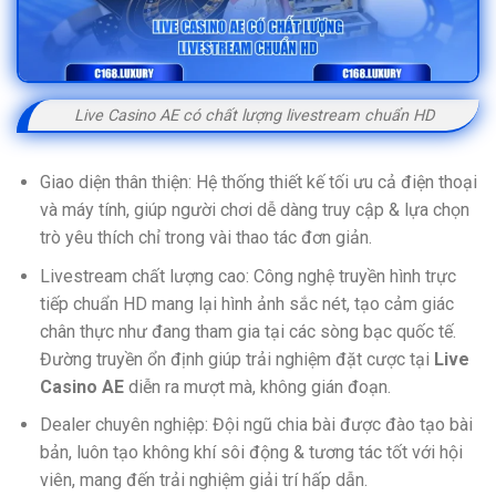
Live Casino AE có chất lượng livestream chuẩn HD
Giao diện thân thiện: Hệ thống thiết kế tối ưu cả điện thoại
và máy tính, giúp người chơi dễ dàng truy cập & lựa chọn
trò yêu thích chỉ trong vài thao tác đơn giản.
Livestream chất lượng cao: Công nghệ truyền hình trực
tiếp chuẩn HD mang lại hình ảnh sắc nét, tạo cảm giác
chân thực như đang tham gia tại các sòng bạc quốc tế.
Đường truyền ổn định giúp trải nghiệm đặt cược tại
Live
Casino AE
diễn ra mượt mà, không gián đoạn.
Dealer chuyên nghiệp: Đội ngũ chia bài được đào tạo bài
bản, luôn tạo không khí sôi động & tương tác tốt với hội
viên, mang đến trải nghiệm giải trí hấp dẫn.