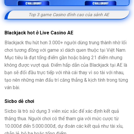
Top 3 game Casino đỉnh cao của sảnh AE
Blackjack hot ở Live Casino AE
Blackjack thu hút hơn 3.000+ người dùng trung thành nhờ lối
chơi tương đồng với game xì dách quen thuộc tại Việt Nam.
Mục tiêu là đạt tổng điểm gần hoặc bằng 21 điểm nhưng
không được vượt quá. Điểm hấp dẫn của Blackjack tại AE là
bạn sẽ đối đầu trực tiếp với nhà cái thay vì so tài với nhau,
tạo nên những màn đấu trí căng thẳng & kịch tính trong từng
ván bài.
Sicbo dễ chơi
Sicbo là trò sử dụng 3 viên xúc xắc để xác định kết quả
thắng thua. Người chơi có thể tham gia với mức cược từ
10.000đ đến 5.000.000đ, dự đoán các kết quả như tài xỉu,
chẵn lẻ, bộ ba hoặc tổng điểm.